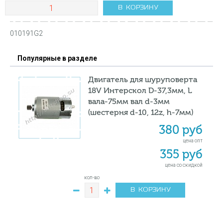
В КОРЗИНУ
010191G2
Популярные в разделе
Двигатель для шуруповерта
18V Интерскол D-37,3мм, L
вала-75мм вал d-3мм
(шестерня d-10, 12z, h-7мм)
380 руб
цена опт
355 руб
цена со скидкой
кол-во
В КОРЗИНУ