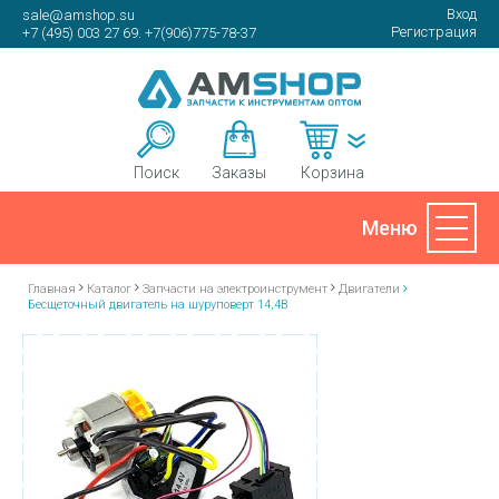
Вход
sale@amshop.su
Регистрация
+7 (495) 003 27 69. +7(906)775-78-37
Корзина
Поиск
Заказы
Главная
Каталог
Запчасти на электроинструмент
Двигатели
Бесщеточный двигатель на шуруповерт 14,4В