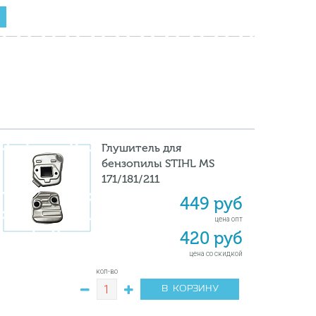
Глушитель для
бензопилы STIHL MS
171/181/211
449 руб
цена опт
420 руб
цена со скидкой
кол-во
В КОРЗИНУ