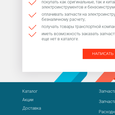
покупать как оригинальные, так и кит
электроинструментов и бензоинструм
оплачивать запчасти на электроинстр
безналичному расчету;
получать товары транспортной компан
иметь возможность заказать запчасти
еще нет в каталоге.
НАПИСАТЬ
Каталог
Запчаст
Акции
Запчаст
Доставка
Расходн