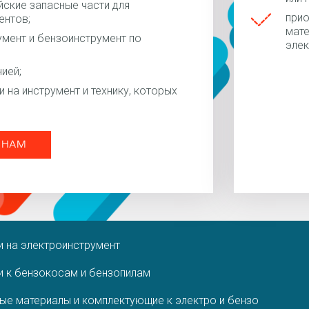
айские запасные части для
прио
ентов;
мате
умент и бензоинструмент по
элек
ией;
 на инструмент и технику, которых
 НАМ
и на электроинструмент
и к бензокосам и бензопилам
ые материалы и комплектующие к электро и бензо