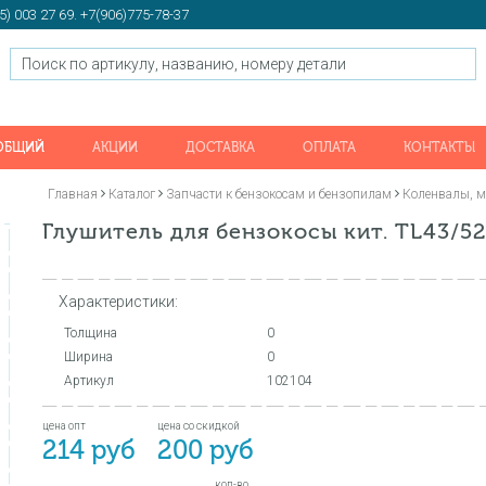
5) 003 27 69. +7(906)775-78-37
 ОБЩИЙ
АКЦИИ
ДОСТАВКА
ОПЛАТА
КОНТАКТЫ
Главная
Каталог
Запчасти к бензокосам и бензопилам
Коленвалы, м
Глушитель для бензокосы кит. TL43/52
Характеристики:
Толщина
0
Ширина
0
Артикул
102104
цена опт
цена со скидкой
214 руб
200 руб
кол-во