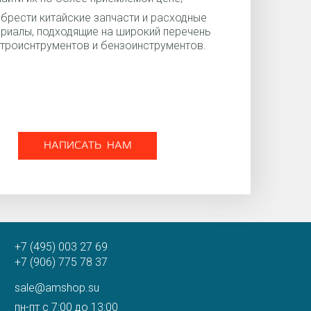
брести китайские запчасти и расходные
риалы, подходящие на широкий перечень
троиснтрументов и бензоинструментов.
НАПИСАТЬ НАМ
+7 (495) 003 27 69
+7 (906) 775 78 37
sale@amshop.su
пн-пт с 7:00 до 13:00