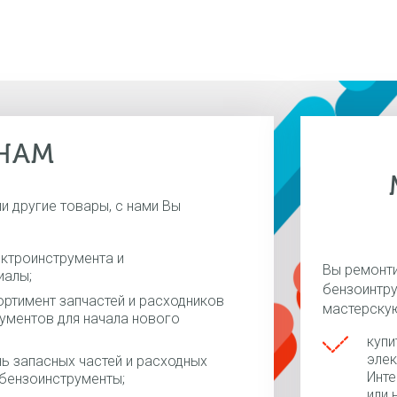
НАМ
и другие товары, с нами Вы
ектроинструмента и
Вы ремонти
иалы;
бензоинтру
ртимент запчастей и расходников
мастерскую
ументов для начала нового
купи
элек
ь запасных частей и расходных
Инте
 бензоинструменты;
или 