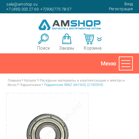
Вход
sale@amshop.su
Регистрация
+7 (495) 003 27 69. +7(906)775-78-37
Корзина
Поиск
Заказы
Главная
Каталог
Расходные материалы и комплектующие к электро и
бензо
Подшипники
Подшипник 696Z (6х15х5) (210033-9)