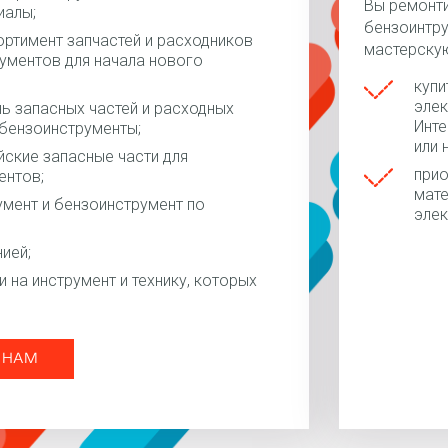
Вы ремонти
иалы;
бензоинтру
ртимент запчастей и расходников
мастерскую
ументов для начала нового
купи
элек
ь запасных частей и расходных
Инте
 бензоинструменты;
или 
айские запасные части для
прио
ентов;
мате
умент и бензоинструмент по
элек
ией;
 на инструмент и технику, которых
 НАМ