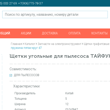
5) 003 27 69. +7(906)775-78-37
 ОБЩИЙ
АКЦИИ
ДОСТАВКА
ОПЛАТА
КОНТАКТЫ
Главная
Каталог
Запчасти на электроинструмент
Щетки графитовые 
пружина пятак-круг d7
Щетки угольные для пылесоса ТАЙФУН
Совместимость:
ДЛЯ ПЫЛЕСОСОВ
Характеристики:
Производитель
Китай
Толщина
5
Ширина
12
Артикул
010-0947