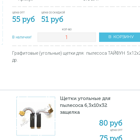
цена опт
цена со скидкой
55 руб
51 руб
кол-во
В КОРЗИНУ
В наличии!
Графитовые (угольные) щетки для: пылесоса ТАЙФУН 5х12х29
др.
Щетки угольные для
пылесоса 6,3х10х32
защелка
80 руб
цена опт
75 руб