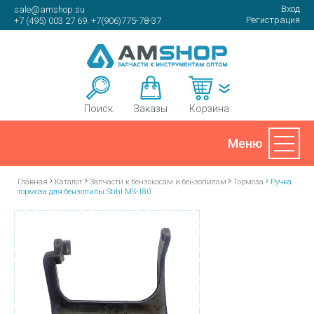
Вход
sale@amshop.su
Регистрация
+7 (495) 003 27 69. +7(906)775-78-37
Корзина
Поиск
Заказы
Главная
Каталог
Запчасти к бензокосам и бензопилам
Тормоза
Ручка
тормоза для бензопилы Stihl MS-180