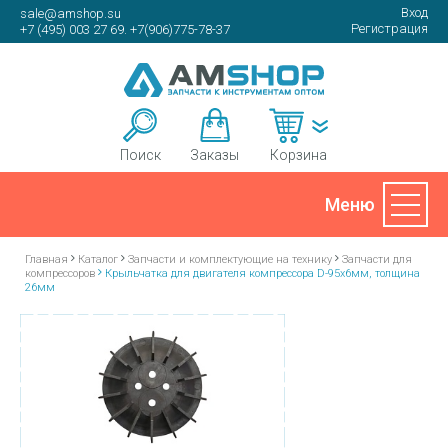
Вход
sale@amshop.su
Регистрация
+7 (495) 003 27 69. +7(906)775-78-37
Корзина
Поиск
Заказы
Главная
Каталог
Запчасти и комплектующие на технику
Запчасти для
компрессоров
Крыльчатка для двигателя компрессора D-95х6мм, толщина
26мм